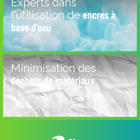
Experts dans
encres à
l'utilisation de
base d'eau
Minimisation des
déchets de matériaux