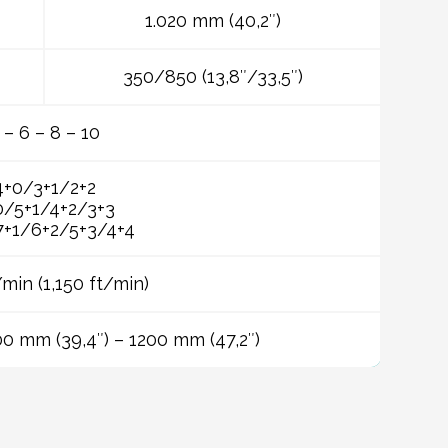
1.020 mm (40,2″)
350/850 (13,8″/33,5″)
 – 6 – 8 – 10
4+0/3+1/2+2
0/5+1/4+2/3+3
7+1/6+2/5+3/4+4
min (1,150 ft/min)
00 mm (39,4″) – 1200 mm (47,2″)