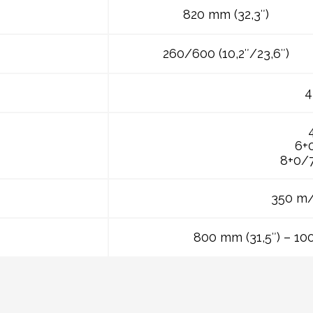
820 mm (32,3″)
260/600 (10,2″/23,6″)
4
6+
8+0/
350 m/
800 mm (31,5″) – 10