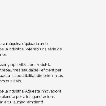
vadora màquina equipada amb
la indústria i ofereix una sèrie de
nor.
seny optimitzat per reduir la
treball més saludable i eficient per
ta i la possibilitat d’imprimir a les
rs qualitats.
de la indústria. Aquesta innovadora
e planeta per a les generacions
r a tu i al medi ambient!