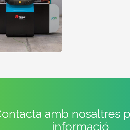
ontacta amb nosaltres 
informació