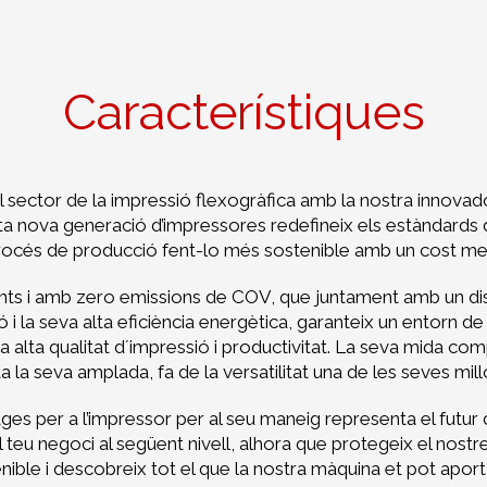
Característiques
al sector de la impressió flexogràfica amb la nostra inno
 nova generació d’impressores redefineix els estàndards de 
procés de producció fent-lo més sostenible amb un cost me
ents i amb zero emissions de COV, que juntament amb un dis
 i la seva alta eficiència energètica, garanteix un entorn de 
lta qualitat d´impressió i productivitat. La seva mida compac
la seva amplada, fa de la versatilitat una de les seves millo
es per a l’impressor per al seu maneig representa el futur 
 teu negoci al següent nivell, alhora que protegeix el nostr
nible i descobreix tot el que la nostra màquina et pot aporta