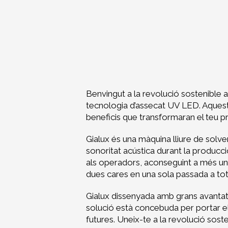
Benvingut a la revolució sostenible 
tecnologia d’assecat UV LED. Aquesta
beneficis que transformaran el teu 
Gialux és una màquina lliure de solv
sonoritat acústica durant la producció
als operadors, aconseguint a més una a
dues cares en una sola passada a tota 
Gialux dissenyada amb grans avantatg
solució està concebuda per portar el
futures. Uneix-te a la revolució soste