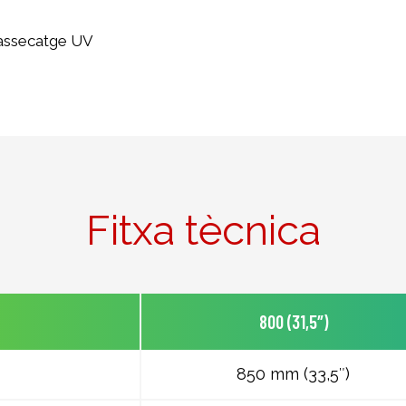
'assecatge UV
Fitxa tècnica
800 (31,5″)
850 mm (33,5″)